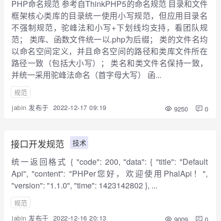
PHP命名规范 参考自ThinkPHP5的命名规范 目录和文件
框架核心类库的目录统一使用小写规范，但应用目录名
不强制规范，驼峰法和小写+下划线均支持，看团队规
范； 类库、函数文件统一以.php为后缀； 类的文件名均
以命名空间定义，并且命名空间的路径和类库文件所在
路径一致（包括大小写）； 类名和类文件名保持一致，
并统一采用驼峰法命名（首字母大写） 函...
规范
jabin
发布于
2022-12-17 09:19
9250
0
接口开发规范
技术
统一返回格式 { "code": 200, "data": { "title": "Default
Api", "content": "PHPer您好，欢迎使用PhalApi！",
"version": "1.1.0", "time": 1423142802 }, ...
规范
jabin
发布于
2022-12-16 20:13
9009
0